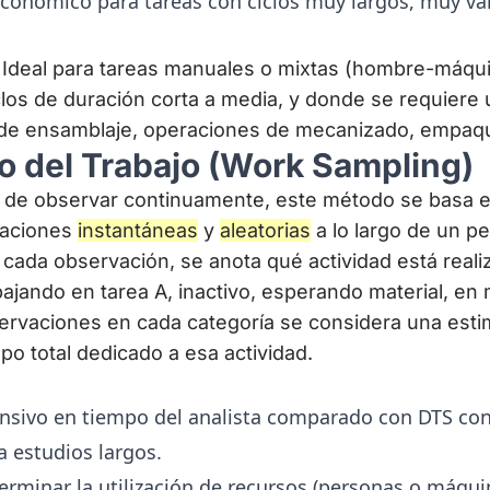
conómico para tareas con ciclos muy largos, muy va
Ideal para tareas manuales o mixtas (hombre-máqu
iclos de duración corta a media, y donde se requiere
as de ensamblaje, operaciones de mecanizado, empaq
o del Trabajo (Work Sampling)
 de observar continuamente, este método se basa en
vaciones
instantáneas
y
aleatorias
a lo largo de un p
 cada observación, se anota qué actividad está reali
abajando en tarea A, inactivo, esperando material, en
rvaciones en cada categoría se considera una estim
po total dedicado a esa actividad.
sivo en tiempo del analista comparado con DTS con
 estudios largos.
erminar la utilización de recursos (personas o máquin