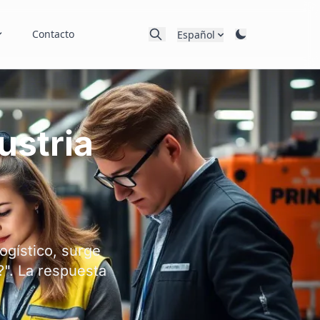
Contacto
Español
ustria
ogístico, surge
?". La respuesta