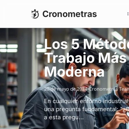
Cronometras
I
Los 5 Métod
Trabajo Más 
Moderna
20 de mayo de 2024
•
Cronometras Tea
En cualquier entorno industrial
una pregunta fundamental: "¿Cu
a esta pregu...