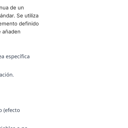
inua de un
ndar. Se utiliza
emento definido
se añaden
a específica
ación.
o (efecto