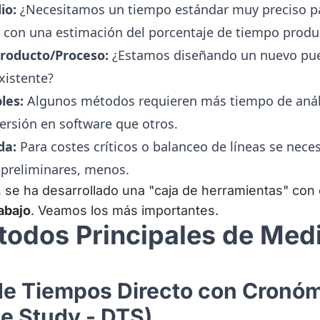
io:
¿Necesitamos un tiempo estándar muy preciso pa
a con una estimación del porcentaje de tiempo produ
 Producto/Proceso:
¿Estamos diseñando un nuevo pue
xistente?
les:
Algunos métodos requieren más tiempo de análi
versión en software que otros.
da:
Para costes críticos o balanceo de líneas se necesi
 preliminares, menos.
 se ha desarrollado una "caja de herramientas" con
abajo
. Veamos los más importantes.
todos Principales de Medi
 de Tiempos Directo con Cronó
me Study - DTS)