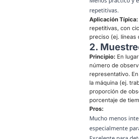
Menos práctico y e
repetitivas.
Aplicación Típica:
repetitivas, con c
preciso (ej. líne
2. Muestre
Principio:
En lugar
número de obser
representativo. En
la máquina (ej. tr
proporción de obse
porcentaje de tiem
Pros:
Mucho menos inten
especialmente para
Excelente para det