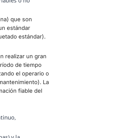
riables o no
ina) que son
 un estándar
uetado estándar).
 realizar un gran
eríodo de tiempo
zando el operario o
 mantenimiento). La
ación fiable del
tinuo,
as) y la