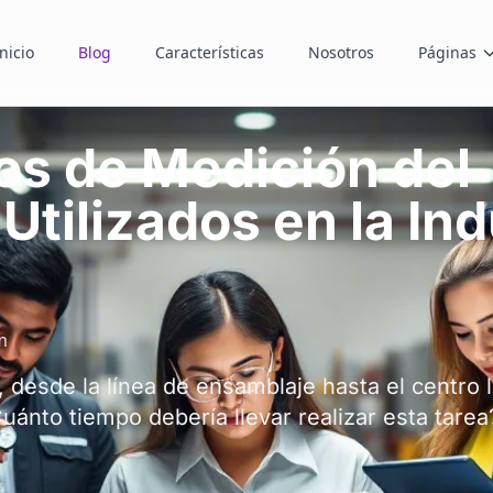
nicio
Blog
Características
Nosotros
Páginas
os de Medición del
Utilizados en la Ind
m
, desde la línea de ensamblaje hasta el centro l
ánto tiempo debería llevar realizar esta tarea