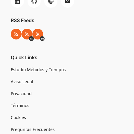
RSS Feeds
RSS
RSS ES
RSS EN
ES
EN
Quick Links
Estudio Métodos y Tiempos
Aviso Legal
Privacidad
Términos
Cookies
Preguntas Frecuentes