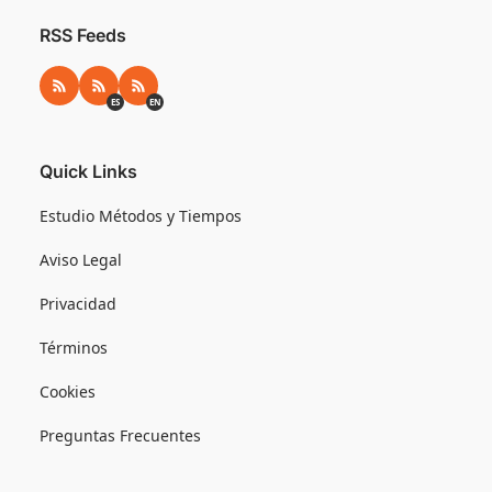
RSS Feeds
RSS
RSS ES
RSS EN
ES
EN
Quick Links
Estudio Métodos y Tiempos
Aviso Legal
Privacidad
Términos
Cookies
Preguntas Frecuentes