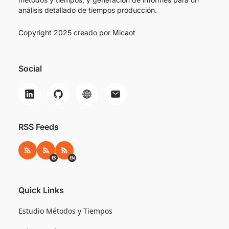
análisis detallado de tiempos producción.
Copyright 2025 creado por
Micaot
Social
RSS Feeds
RSS
RSS ES
RSS EN
ES
EN
Quick Links
Estudio Métodos y Tiempos