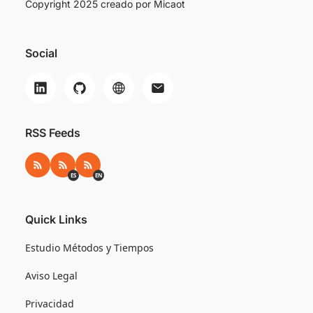
Copyright 2025 creado por
Micaot
Social
RSS Feeds
RSS
RSS ES
RSS EN
ES
EN
Quick Links
Estudio Métodos y Tiempos
Aviso Legal
Privacidad