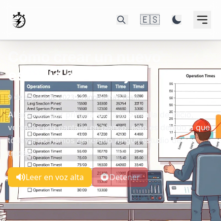
🇪🇸
Cómo crear un nuevo
estudio de trabajo
9 de agosto de 2023
•
Cronometras Team
Al acceder por primera vez a la pantalla de inicio,
veremos una pantalla en blanco, esto es debido a que
todavía no hemos generado ningún estudio de
trabajo....
Leer en voz alta
Detener