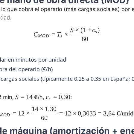
: lo que cobra el operario (más cargas sociales) por 
idad.
S
×
(
1
+
c
)
C_{MOD} = T_s \times \f
s
C
=
T
×
M
O
D
s
60
ar en minutos por unidad
ora del operario (€/h)
 cargas sociales (típicamente 0,25 a 0,35 en España; 0
2
S
S
=
14
c_s =
c
=
0
,
30
min,
€/h,
:
s
=
0{,}30
14
×
1
,
30
C_{MOD} = 12 \times \fr
14
=
12
×
=
12
×
0
,
3033
=
3
,
64
€/unid
M
O
D
60
de máquina (amortización + ene