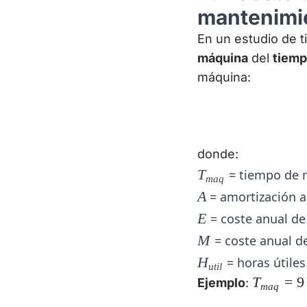
mantenimi
En un estudio de 
máquina
del
tiemp
máquina:
donde:
T_{maq}
T
= tiempo de 
ma
q
A
A
= amortización a
E
E
= coste anual de 
M
M
= coste anual d
H_{util}
H
= horas útiles
u
t
i
l
T_{maq
T
=
9
Ejemplo
:
ma
q
= 9