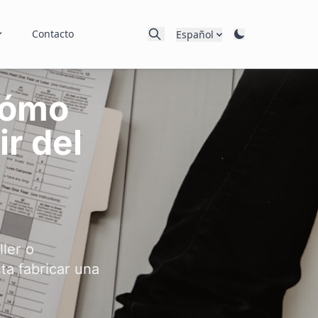
Contacto
Español
Cómo
ir del
ller o
a fabricar una