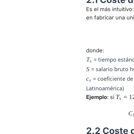
Es el más intuitivo
en fabricar una un
donde:
T_s
T
= tiempo estánd
s
S
S
= salario bruto h
c_s
c
= coeficiente de
s
Latinoamérica)
T_s
T
=
1
Ejemplo
: si
s
=
12
C
2.2 Coste 