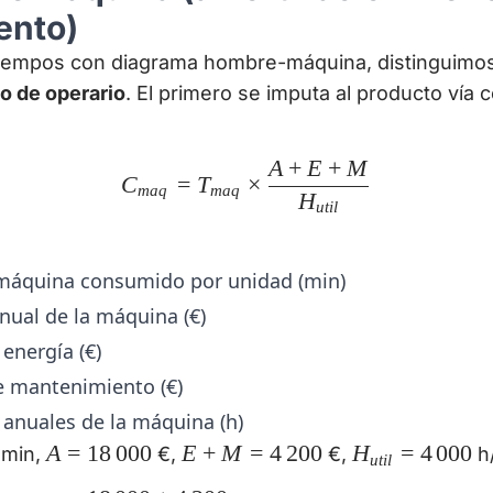
ento)
tiempos con diagrama hombre-máquina, distinguimo
o de operario
. El primero se imputa al producto vía 
A
+
E
+
M
C_{maq} = T_{maq} \tim
C
=
T
×
ma
q
ma
q
H
u
t
i
l
máquina consumido por unidad (min)
nual de la máquina (€)
energía (€)
e mantenimiento (€)
 anuales de la máquina (h)
}
A =
A
=
18
000
E +
E
+
M
=
4
200
H_{util}
H
=
4
000
min,
€,
€,
h
u
t
i
l
18\,000
M =
= 4\,000