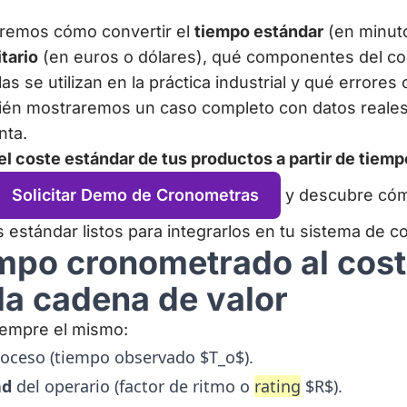
veremos cómo convertir el
tiempo estándar
(en minuto
tario
(en euros o dólares), qué componentes del c
as se utilizan en la práctica industrial y qué errore
bién mostraremos un caso completo con datos reale
nta.
el coste estándar de tus productos a partir de tiem
Solicitar Demo de Cronometras
y descubre có
 estándar listos para integrarlos en tu sistema de c
iempo cronometrado al cos
 la cadena de valor
siempre el mismo:
roceso (tiempo observado $T_o$).
ad
del operario (factor de ritmo o
rating
$R$).