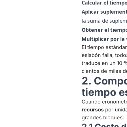
Calcular el tiemp
Aplicar suplemen
la suma de suplem
Obtener el tiemp
Multiplicar por la
El tiempo estándar
eslabón falla, tod
traduce en un 10 %
cientos de miles d
2. Compo
tiempo e
Cuando cronometr
recursos
por unida
grandes bloques:
2.1 Coste 