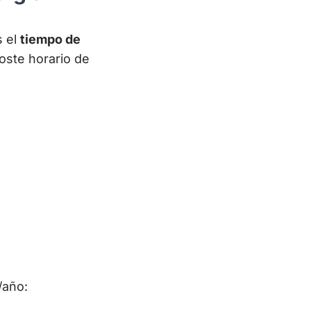
s el
tiempo de
coste horario de
es \frac{A + E + M}{H_{util}}
/año: