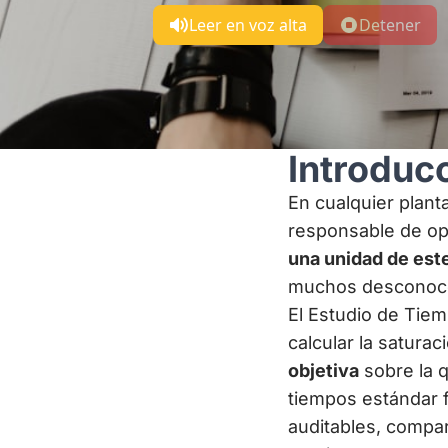
Leer en voz alta
Detener
Introduc
En cualquier planta
responsable de op
una unidad de est
muchos desconoc
El Estudio de Tie
calcular la saturac
objetiva
sobre la q
tiempos estándar f
auditables, compar