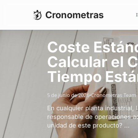
Cronometras
I
Coste Están
Calcular el C
Tiempo Está
5 de junio de 2026
•
Cronometras Team
En cualquier planta industrial, 
responsable de operaciones ac
unidad de este producto? ...