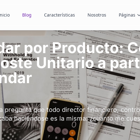
nicio
Blog
Características
Nosotros
Páginas
dar por Producto: 
oste Unitario a part
ndar
la pregunta que todo director financiero, contro
aba haciéndose es la misma: ¿cuánto me cuest