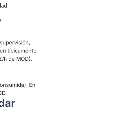
{18\,000 + 4\,200}{4\,000 \times 60} = 9 \times 
dad
/
supervisión,
rten típicamente
€/h de MOD).
asa_{CIF}
consumida). En
OD.
dar