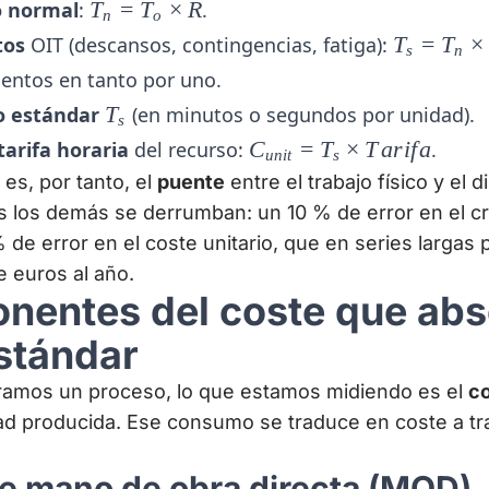
T_n =
o normal
:
T
=
T
×
R
.
n
o
T_o
T_s =
tos
OIT (descansos, contingencias, fatiga):
T
=
T
×
s
n
\times
T_n
entos en tanto por uno.
R
\times
T_s
o estándar
T
(en minutos o segundos por unidad).
s
(1 +
C_{unit}
 tarifa horaria
del recurso:
C
=
T
×
T
a
r
i
f
a
.
s)
u
ni
t
s
= T_s
 es, por tanto, el
puente
entre el trabajo físico y el d
\times
os los demás se derrumban: un 10 % de error en el 
Tarifa
 de error en el coste unitario, que en series largas 
e euros al año.
nentes del coste que abs
stándar
amos un proceso, lo que estamos midiendo es el
c
d producida. Ese consumo se traduce en coste a tr
de mano de obra directa (MOD)