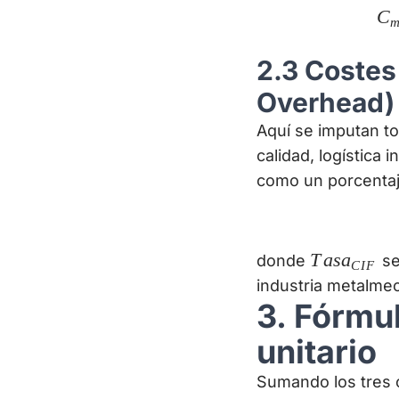
C
m
2.3 Costes 
Overhead)
Aquí se imputan t
calidad, logística 
como un porcenta
Tasa_{CIF
T
a
s
a
donde
se
C
I
F
industria metalmec
3. Fórmu
unitario
Sumando los tres