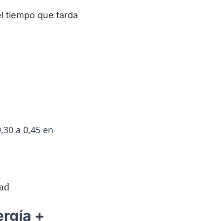
el tiempo que tarda
rac{S \times (1 + c_s)}{60}
,30 a 0,45 en
ac{14 \times 1{,}30}{60} = 12 \times 0{,}3033 =
ad
rgía +