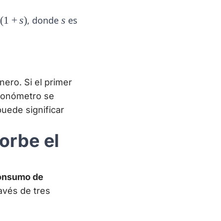
s
(
1
+
s
)
, donde
s
es
inero. Si el primer
cronómetro se
puede significar
orbe el
onsumo de
avés de tres