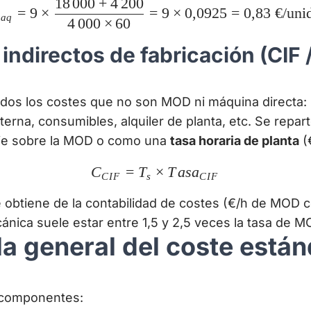
18
000
+
4
200
C_{maq} = 9 \times \frac
4\,200
=
9
×
=
9
×
0
,
0925
=
0
,
83
€/uni
a
q
4
000
×
60
indirectos de fabricación (CIF 
odos los costes que no son MOD ni máquina directa: 
interna, consumibles, alquiler de planta, etc. Se repa
je sobre la MOD o como una
tasa horaria de planta
(
C
=
T
C_{CIF} = T_s \times T
×
T
a
s
a
C
I
F
s
C
I
F
}
 obtiene de la contabilidad de costes (€/h de MOD 
ánica suele estar entre 1,5 y 2,5 veces la tasa de M
la general del coste están
 componentes: