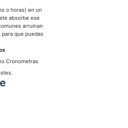
s o horas) en un
oste absorbe ese
s comunes arruinan
s para que puedas
pos
mo Cronometras
ostes.
te