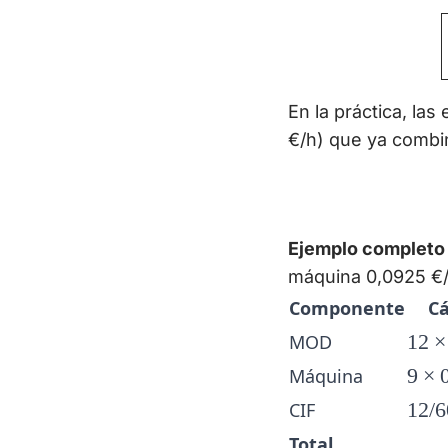
En la práctica, la
€/h) que ya combi
Ejemplo completo
máquina 0,0925 €/
Componente
Cá
12 \
MOD
12
×
0{,
9 \t
Máquina
9
×
0{,
12/6
CIF
12/6
\tim
Total