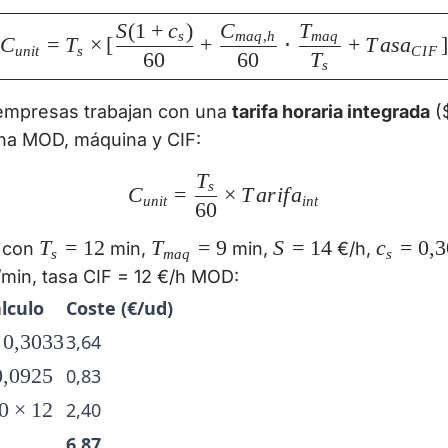
\boxed{C_{unit} = T_s \
S
(
1
+
c
)
C
T
s
ma
q
,
h
ma
q
C
=
T
×
[
+
⋅
+
T
a
s
a
]
u
ni
t
s
C
I
F
60
60
T
s
s empresas trabajan con una
tarifa horaria integrada
($
na MOD, máquina y CIF:
T
C_{unit} = \frac{T_s}{60
s
C
=
×
T
a
r
i
f
a
u
ni
t
in
t
60
T_s
T
=
12
T_{maq}
T
=
9
S
S
=
14
c_s =
c
=
0
,
3
con
min,
min,
€/h,
s
ma
q
s
=
= 9
=
0{,}30
min, tasa CIF = 12 €/h MOD:
12
14
lculo
Coste (€/ud)
times
0
,
3033
3,64
}3033
imes
0
,
0925
0,83
}0925
0
0
×
12
2,40
es
6,87