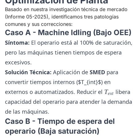
Optimización de Planta
Basado en nuestra investigación técnica de mercado
(Informe 05-2025), identificamos tres patologías
comunes y sus correcciones:
Caso A - Machine Idling (Bajo OEE)
Síntoma:
El operario está al 100% de saturación,
pero las máquinas tienen tiempos de espera
excesivos.
Solución Técnica:
Aplicación de
SMED
para
convertir tiempos internos ($T_{int}$) en
T_{ext}
externos o automatizados. Reducir el
T
libera
e
x
t
capacidad del operario para atender la demanda
de las máquinas.
Caso B - Tiempo de espera del
operario (Baja saturación)