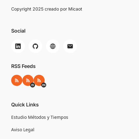
Copyright 2025 creado por
Micaot
Social
RSS Feeds
RSS
RSS ES
RSS EN
ES
EN
Quick Links
Estudio Métodos y Tiempos
Aviso Legal