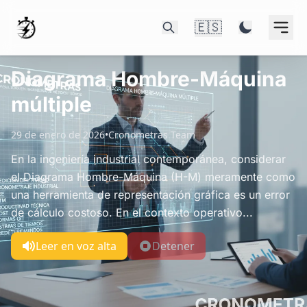
🇪🇸
Diagrama Hombre-Máquina
múltiple
29 de enero de 2026
•
Cronometras Team
En la ingeniería industrial contemporánea, considerar
el Diagrama Hombre-Máquina (H-M) meramente como
una herramienta de representación gráfica es un error
de cálculo costoso. En el contexto operativo...
Leer en voz alta
Detener