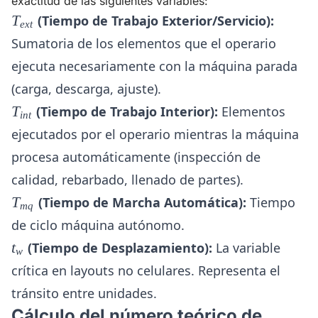
exactitud de las siguientes variables:
T_{ext}
T
(Tiempo de Trabajo Exterior/Servicio):
e
x
t
Sumatoria de los elementos que el operario
ejecuta necesariamente con la máquina parada
(carga, descarga, ajuste).
T_{int}
T
(Tiempo de Trabajo Interior):
Elementos
in
t
ejecutados por el operario mientras la máquina
procesa automáticamente (inspección de
calidad, rebarbado, llenado de partes).
T_{mq}
T
(Tiempo de Marcha Automática):
Tiempo
m
q
de ciclo máquina autónomo.
t_w
t
(Tiempo de Desplazamiento):
La variable
w
crítica en layouts no celulares. Representa el
tránsito entre unidades.
Cálculo del número teórico de