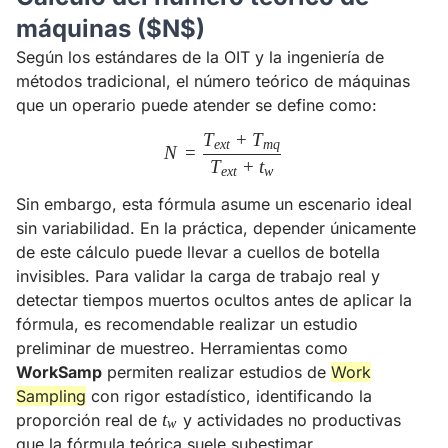
máquinas ($N$)
Según los estándares de la OIT y la ingeniería de
métodos tradicional, el número teórico de máquinas
que un operario puede atender se define como:
T
+
T
N = \frac{T_{ext} + T_{mq
e
x
t
m
q
N
=
T
+
t
e
x
t
w
Sin embargo, esta fórmula asume un escenario ideal
sin variabilidad. En la práctica, depender únicamente
de este cálculo puede llevar a cuellos de botella
invisibles. Para validar la carga de trabajo real y
detectar tiempos muertos ocultos antes de aplicar la
fórmula, es recomendable realizar un estudio
preliminar de muestreo. Herramientas como
WorkSamp
permiten realizar estudios de
Work
Sampling
con rigor estadístico, identificando la
t_w
t
proporción real de
y actividades no productivas
w
que la fórmula teórica suele subestimar.