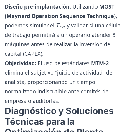
Diseño pre-implantación:
Utilizando
MOST
(Maynard Operation Sequence Technique)
,
T_{ext}
podemos simular el
T
y validar si una célula
e
x
t
de trabajo permitirá a un operario atender 3
máquinas antes de realizar la inversión de
capital (CAPEX).
Objetividad:
El uso de estándares
MTM-2
elimina el subjetivo "juicio de actividad" del
analista, proporcionando un tiempo
normalizado indiscutible ante comités de
empresa o auditorías.
Diagnóstico y Soluciones
Técnicas para la