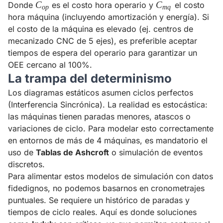
C_{op}
C
C_{mq}
C
Donde
es el costo hora operario y
el costo
o
p
m
q
hora máquina (incluyendo amortización y energía). Si
el costo de la máquina es elevado (ej. centros de
mecanizado CNC de 5 ejes), es preferible aceptar
tiempos de espera del operario para garantizar un
OEE cercano al 100%.
La trampa del determinismo
Los diagramas estáticos asumen ciclos perfectos
(Interferencia Sincrónica). La realidad es estocástica:
las máquinas tienen paradas menores, atascos o
variaciones de ciclo. Para modelar esto correctamente
en entornos de más de 4 máquinas, es mandatorio el
uso de
Tablas de Ashcroft
o simulación de eventos
discretos.
Para alimentar estos modelos de simulación con datos
fidedignos, no podemos basarnos en cronometrajes
puntuales. Se requiere un histórico de paradas y
tiempos de ciclo reales. Aquí es donde soluciones