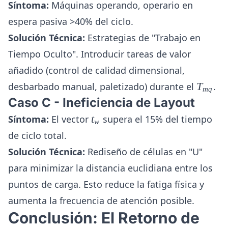
Síntoma:
Máquinas operando, operario en
espera pasiva >40% del ciclo.
Solución Técnica:
Estrategias de "Trabajo en
Tiempo Oculto". Introducir tareas de valor
añadido (control de calidad dimensional,
T_{mq
desbarbado manual, paletizado) durante el
T
.
m
q
Caso C - Ineficiencia de Layout
t_w
Síntoma:
El vector
t
supera el 15% del tiempo
w
de ciclo total.
Solución Técnica:
Rediseño de células en "U"
para minimizar la distancia euclidiana entre los
puntos de carga. Esto reduce la fatiga física y
aumenta la frecuencia de atención posible.
Conclusión: El Retorno de