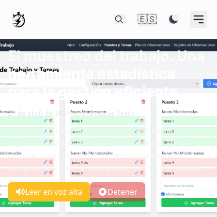
🇪🇸
El muestreo del trabajo. Una
herramienta estadística
para la gestión eficiente.
21 de abril de 2024
•
Cronometras Team
En el mundo empresarial actual, la eficiencia y la
productividad son esenciales para el éxito. Para
alcanzar estos objetivos, las empresas necesitan
comprender cómo se utiliza el tiempo en sus operaci...
Leer en voz alta
Detener