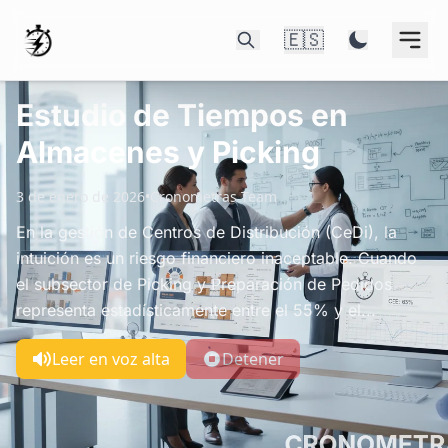
🇪🇸
Estudio de Tiempos en
Almacenes y Picking
3 de enero de 2026
•
Cronometras Team
En la gestión de Centros de Distribución (CeDi), la
intuición es un riesgo financiero inaceptable. Cuando
el subsector de Picking y Preparación de Pedidos
representa estadísticamente entre el 55% y el...
Leer en voz alta
Detener