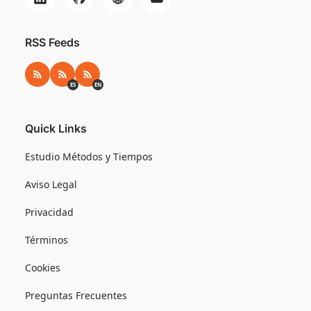
RSS Feeds
RSS
RSS ES
RSS EN
ES
EN
Quick Links
Estudio Métodos y Tiempos
Aviso Legal
Privacidad
Términos
Cookies
Preguntas Frecuentes