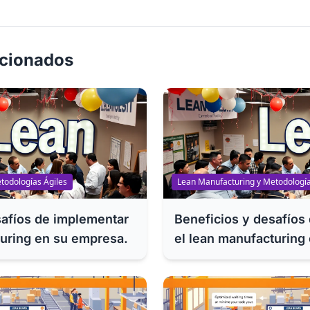
acionados
todologías Ágiles
Lean Manufacturing y Metodología
safíos de implementar
Beneficios y desafíos
turing en su empresa.
el lean manufacturing