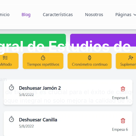
nicio
Blog
Características
Nosotros
Páginas
gral de Estudios de
eam
os de tiempos es crucial para el éxito de cualq
foque integral no solo mejora la calidad de los