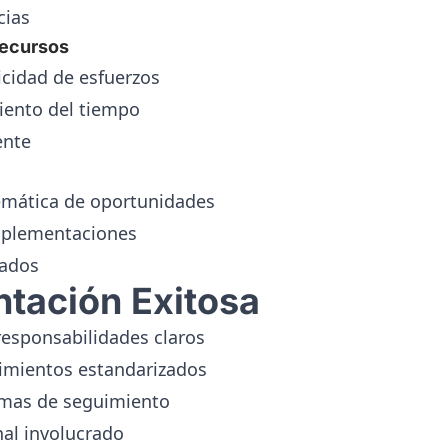
cias
Recursos
cidad de esfuerzos
ento del tiempo
ente
temática de oportunidades
mplementaciones
tados
tación Exitosa
 responsabilidades claros
dimientos estandarizados
emas de seguimiento
nal involucrado