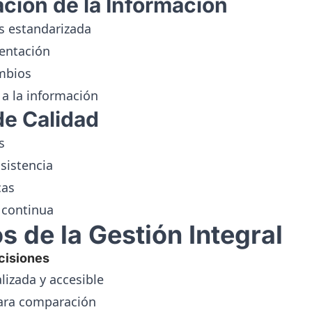
ación de la Información
s estandarizada
entación
ambios
a la información
de Calidad
s
nsistencia
cas
 continua
s de la Gestión Integral
cisiones
lizada y accesible
para comparación