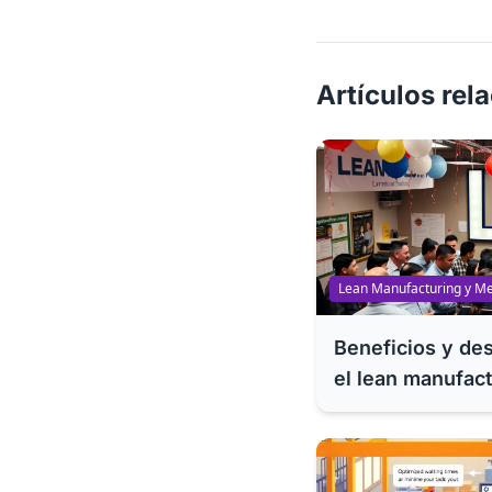
Artículos rel
Lean Manufacturing y Me
Beneficios y de
el lean manufac