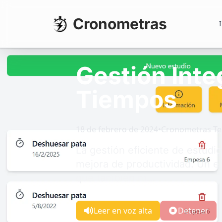
Cronometras
I
Gestión Inte
Tiempos
18 de febrero de 2024
•
Cronometras T
La gestión eficiente de estudi
mejora de productividad. Un en
que también m...
Leer en voz alta
Detener