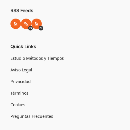
RSS Feeds
RSS
RSS ES
RSS EN
ES
EN
Quick Links
Estudio Métodos y Tiempos
Aviso Legal
Privacidad
Términos
Cookies
Preguntas Frecuentes