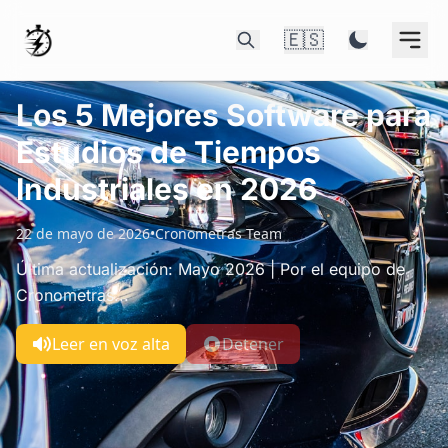
🇪🇸
Los 5 Mejores Software para
Estudios de Tiempos
Industriales en 2026
22 de mayo de 2026
•
Cronometras Team
Última actualización: Mayo 2026 | Por el equipo de
Cronometras...
Leer en voz alta
Detener