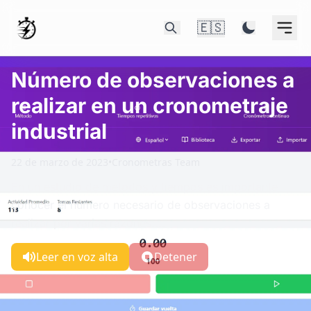
🇪🇸
Número de observaciones a
realizar en un cronometraje
industrial
22 de marzo de 2023
•
Cronometras Team
En un estudio de métodos y tiempos es importante
conocer el número necesario de observaciones a
realizar por varias razones:...
Leer en voz alta
Detener