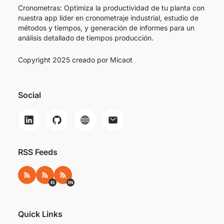
Cronometras: Optimiza la productividad de tu planta con
nuestra app líder en cronometraje industrial, estudio de
métodos y tiempos, y generación de informes para un
análisis detallado de tiempos producción.
Copyright 2025 creado por
Micaot
Social
RSS Feeds
RSS
RSS ES
RSS EN
ES
EN
Quick Links