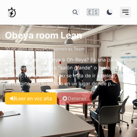
🇪🇸
Obeya room Lean
30 de abril de 2023
•
Cronometras Team
¿Sabes lo que es Obeya o Oh-Beya? Es una palabra
japonesa que significa "salón grande" o "sala de
guerra". No te asustes, no se trata de ir a pelear, sino
de reunirte con tu equipo en un lugar donde p...
Leer en voz alta
Detener