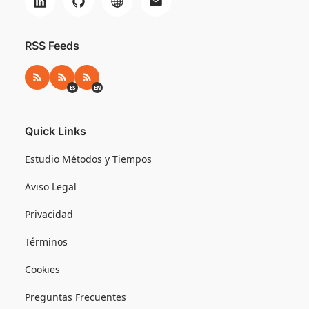
RSS Feeds
RSS
RSS ES
RSS EN
ES
EN
Quick Links
Estudio Métodos y Tiempos
Aviso Legal
Privacidad
Términos
Cookies
Preguntas Frecuentes