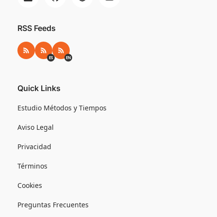
RSS Feeds
RSS
RSS ES
RSS EN
ES
EN
Quick Links
Estudio Métodos y Tiempos
Aviso Legal
Privacidad
Términos
Cookies
Preguntas Frecuentes