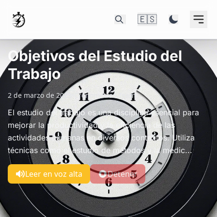
🇪🇸
Objetivos del Estudio del
Trabajo
2 de marzo de 2023
•
Cronometras Team
El estudio del trabajo es una disciplina esencial para
mejorar la productividad y la eficiencia de las
actividades humanas en diversos contextos. Utiliza
técnicas como el estudio de métodos y la medic...
Leer en voz alta
Detener