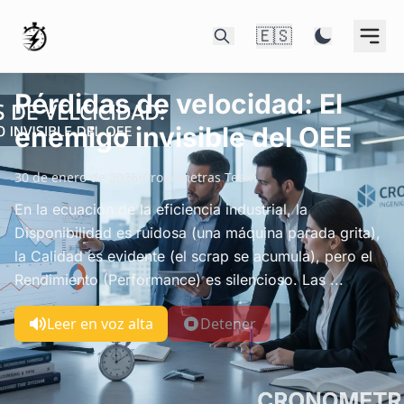
🇪🇸
Pérdidas de velocidad: El
enemigo invisible del OEE
30 de enero de 2026
•
Cronometras Team
En la ecuación de la eficiencia industrial, la
Disponibilidad es ruidosa (una máquina parada grita),
la Calidad es evidente (el scrap se acumula), pero el
Rendimiento (Performance) es silencioso. Las ...
Leer en voz alta
Detener