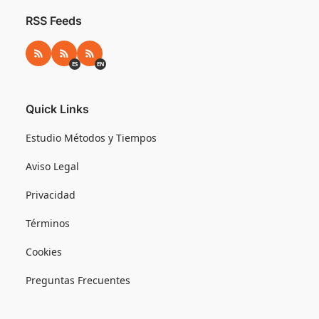
RSS Feeds
RSS
RSS ES
RSS EN
ES
EN
Quick Links
Estudio Métodos y Tiempos
Aviso Legal
Privacidad
Términos
Cookies
Preguntas Frecuentes