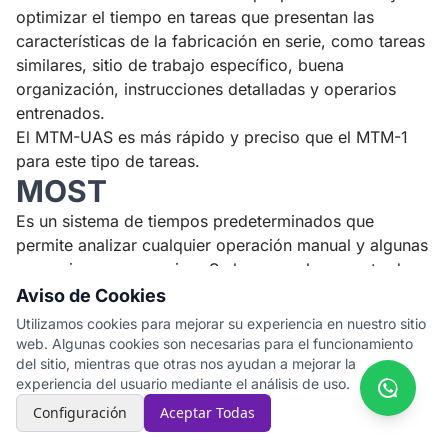
optimizar el tiempo en tareas que presentan las
características de la fabricación en serie, como tareas
similares, sitio de trabajo específico, buena
organización, instrucciones detalladas y operarios
entrenados.
El MTM-UAS es más rápido y preciso que el MTM-1
para este tipo de tareas.
MOST
Es un sistema de tiempos predeterminados que
permite analizar cualquier operación manual y algunas
operaciones con equipo. Se basa en el concepto de
actividades fundamentales, que son las combinaciones
Aviso de Cookies
de movimientos que se realizan para manipular los
Utilizamos cookies para mejorar su experiencia en nuestro sitio
objetos. Las formas básicas de los movimientos se
web. Algunas cookies son necesarias para el funcionamiento
describen por secuencias, que son las unidades de
del sitio, mientras que otras nos ayudan a mejorar la
experiencia del usuario mediante el análisis de uso.
análisis del sistema.
El nombre MOST se deriva de las siglas en inglés de
Configuración
Aceptar Todas
Maynard Operation Sequence Technique, en honor a