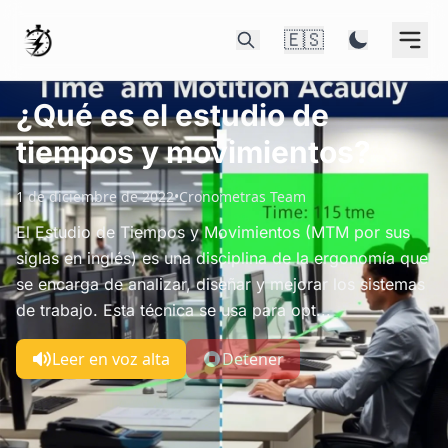
🇪🇸
¿Qué es el estudio de
tiempos y movimientos?
1 de diciembre de 2022
•
Cronometras Team
El Estudio de Tiempos y Movimientos (MTM por sus
siglas en inglés) es una disciplina de la ergonomía que
se encarga de analizar, diseñar y mejorar los sistemas
de trabajo. Esta técnica se usa para opt...
Leer en voz alta
Detener