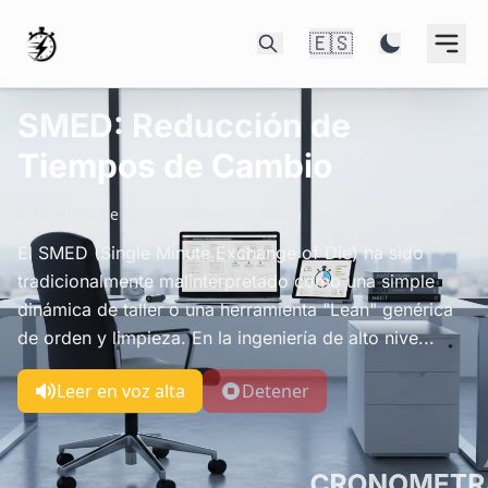
🇪🇸
SMED: Reducción de
Tiempos de Cambio
3 de enero de 2026
•
Cronometras Team
El SMED (Single Minute Exchange of Die) ha sido
tradicionalmente malinterpretado como una simple
dinámica de taller o una herramienta "Lean" genérica
de orden y limpieza. En la ingeniería de alto nive...
Leer en voz alta
Detener