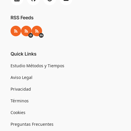
RSS Feeds
RSS
RSS ES
RSS EN
ES
EN
Quick Links
Estudio Métodos y Tiempos
Aviso Legal
Privacidad
Términos
Cookies
Preguntas Frecuentes