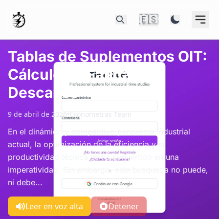
🇪🇸
Tablas de Suplementos OIT:
Cálculo de Fatiga y
Descanso
9 de abril de 2026
•
Cronometras Team
En el dinámico y competitivo panorama industrial
actual, la optimización de la eficiencia y la
productividad técnica se ha convertido en una
imperatividad. Sin embargo, esta búsqueda no puede,
ni debe...
Leer en voz alta
Detener