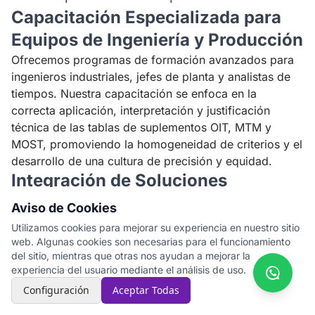
Capacitación Especializada para
Equipos de Ingeniería y Producción
Ofrecemos programas de formación avanzados para
ingenieros industriales, jefes de planta y analistas de
tiempos. Nuestra capacitación se enfoca en la
correcta aplicación, interpretación y justificación
técnica de las tablas de suplementos OIT, MTM y
MOST, promoviendo la homogeneidad de criterios y el
desarrollo de una cultura de precisión y equidad.
Integración de Soluciones
Tecnológicas para la Gestión de
Aviso de Cookies
Tiempos
Utilizamos cookies para mejorar su experiencia en nuestro sitio
web. Algunas cookies son necesarias para el funcionamiento
Asesoramos en la implementación y optimización de
del sitio, mientras que otras nos ayudan a mejorar la
software de gestión de tiempos que incorpore el
experiencia del usuario mediante el análisis de uso.
cálculo de suplementos de manera automatizada y
Configuración
Aceptar Todas
paramétrica. Para una gestión de tiempos y control de
producción eficiente, la integración con plataformas