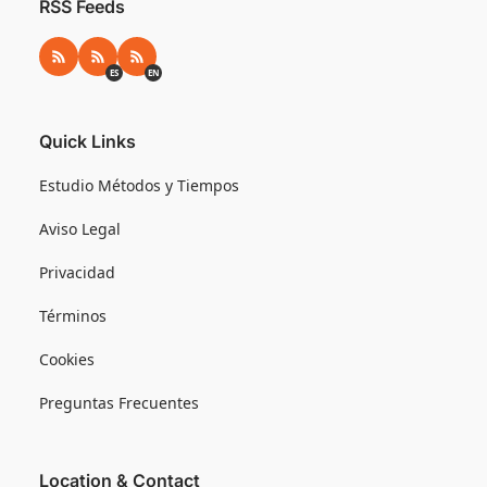
RSS Feeds
RSS
RSS ES
RSS EN
ES
EN
Quick Links
Estudio Métodos y Tiempos
Aviso Legal
Privacidad
Términos
Cookies
Preguntas Frecuentes
Location & Contact