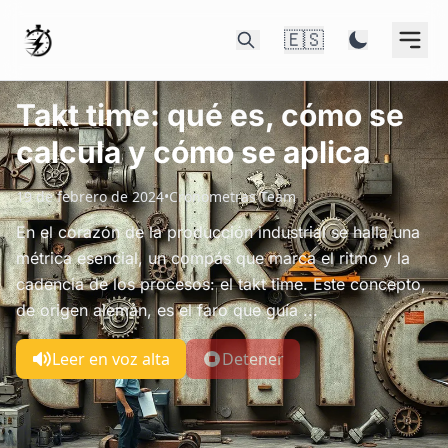
🇪🇸
Takt time: qué es, cómo se
calcula y cómo se aplica
19 de febrero de 2024
•
Cronometras Team
En el corazón de la producción industrial se halla una
métrica esencial, un compás que marca el ritmo y la
cadencia de los procesos: el takt time. Este concepto,
de origen alemán, es el faro que guía ...
Leer en voz alta
Detener