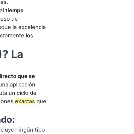
les.
 al
tiempo
oceso de
sque la excelencia
ectamente los
)? La
directo que se
una aplicación
uta un ciclo de
ciones
exactas
que
ado:
ncluye ningún tipo