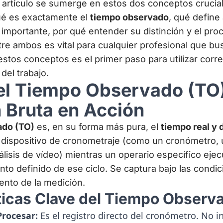
e artículo se sumerge en estos dos conceptos crucia
é es exactamente el
tiempo observado
, qué define
s importante, por qué entender su distinción y el pr
re ambos es vital para cualquier profesional que bu
 estos conceptos es el primer paso para utilizar corr
del trabajo.
el Tiempo Observado (TO
 Bruta en Acción
do (TO)
es, en su forma más pura, el
tiempo real y 
 dispositivo de cronometraje (como un cronómetro, 
álisis de vídeo) mientras un operario específico ejec
nto definido de ese ciclo. Se captura bajo las condi
ento de la medición.
ticas Clave del Tiempo Observ
Procesar:
Es el registro directo del cronómetro. No i