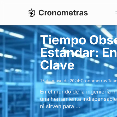
Cronometras
I
Tiempo Obse
Estándar: En
Clave
15 de mayo de 2024
•
Cronometras Tea
En el mundo de la ingeniería in
una herramienta indispensable
ni sirven para ...