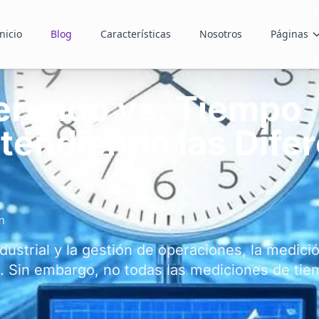
nicio
Blog
Características
Nosotros
Páginas
rvado vs. Tiempo
tendiendo las Dife
m
dustrial y la gestión de operaciones, la medici
. Sin embargo, no todas las mediciones de tie