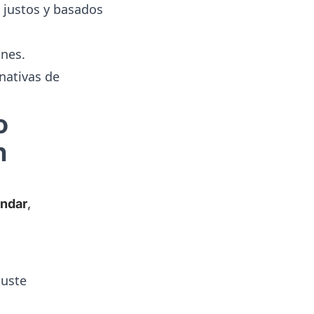
 justos y basados
ones.
rnativas de
o
n
ándar
,
juste