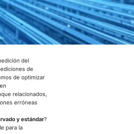
medición del
mediciones de
amos de optimizar
gen
nque relacionados,
iones erróneas
ervado y estándar
?
e para la