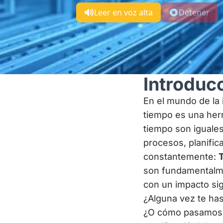
Leer en voz alta
Detener
Introduc
En el mundo de la i
tiempo es una her
tiempo son iguale
procesos, planific
constantemente:
son fundamentalme
con un impacto sign
¿Alguna vez te ha
¿O cómo pasamos de