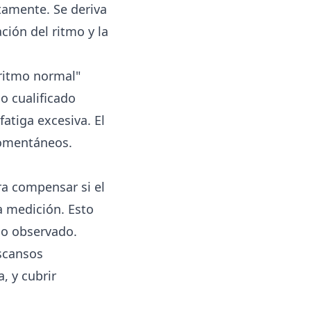
ctamente. Se deriva
ción del ritmo y la
ritmo normal"
o cualificado
atiga excesiva. El
momentáneos.
a compensar si el
a medición. Esto
io observado.
scansos
, y cubrir