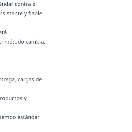
ándar contra el
sistente y fiable
stá
 el método cambia,
trega, cargas de
productos y
tiempo estándar