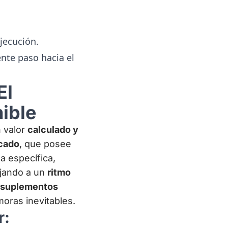
jecución.
ente paso hacia el
El
ible
 valor
calculado y
icado
, que posee
a específica,
ajando a un
ritmo
o suplementos
oras inevitables.
r: