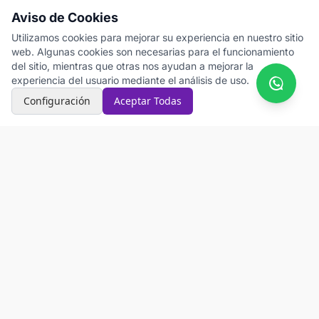
Aviso de Cookies
Utilizamos cookies para mejorar su experiencia en nuestro sitio
web. Algunas cookies son necesarias para el funcionamiento
del sitio, mientras que otras nos ayudan a mejorar la
Tablas OIT (versión 4):
Sistema basado en los
experiencia del usuario mediante el análisis de uso.
estándares de la Organización Internacional del
Configuración
Aceptar Todas
Trabajo, reconocido mundialmente para la asignación
de suplementos en estudios de tiempos.
Tablas TAL:
Sistema alternativo basado en las tablas
de la OIT pero con factores más objetivados,
utilizando mediciones precisas como ruido en
decibelios e iluminación en luxes.
Cambio Dinámico:
Posibilidad de alternar entre
ambos sistemas según las necesidades específicas de
cada estudio, con alertas de compatibilidad para
evitar inconsistencias.