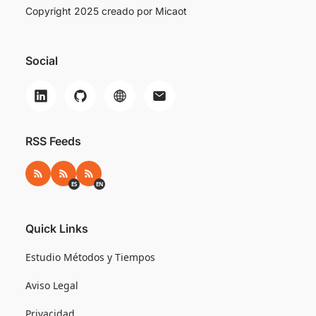
Copyright 2025 creado por
Micaot
Social
RSS Feeds
RSS
RSS ES
RSS EN
ES
EN
Quick Links
Estudio Métodos y Tiempos
Aviso Legal
Privacidad