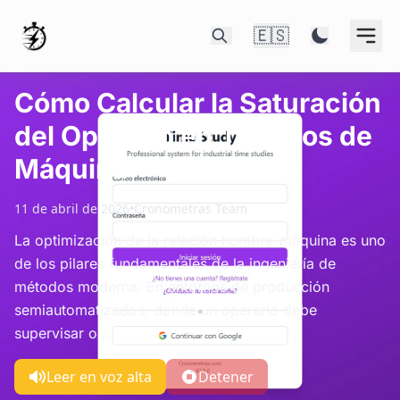
🇪🇸
Cómo Calcular la Saturación
del Operario en Tiempos de
Máquina
11 de abril de 2026
•
Cronometras Team
La optimización de la relación hombre-máquina es uno
de los pilares fundamentales de la ingeniería de
métodos moderna. En entornos de producción
semiautomatizados, donde un operario debe
supervisar o ...
Leer en voz alta
Detener