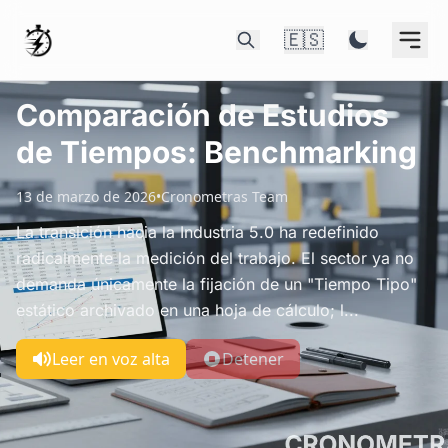
🇪🇸
Comparación de Estudios
de Tiempos: Benchmarking
13 de marzo de 2026
•
Cronometras Team
La transición hacia la Industria 5.0 ha redefinido
radicalmente la medición del trabajo. El sector ya no
demanda únicamente la fijación de un "Tiempo Tipo"
estático archivado en una hoja de cálculo; l...
Leer en voz alta
Detener