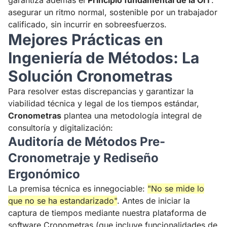
garantiza además el
Principio fundamental de la OIT
:
Producida}
asegurar un ritmo normal, sostenible por un trabajador
{Tiempo\
calificado, sin incurrir en sobreesfuerzos.
Operativo}
Mejores Prácticas en
Ingeniería de Métodos: La
Solución Cronometras
Para resolver estas discrepancias y garantizar la
viabilidad técnica y legal de los tiempos estándar,
Cronometras
plantea una metodología integral de
consultoría y digitalización:
Auditoría de Métodos Pre-
Cronometraje y Rediseño
Ergonómico
La premisa técnica es innegociable:
"No se mide lo
que no se ha estandarizado"
. Antes de iniciar la
captura de tiempos mediante nuestra plataforma de
software
Cronometras
(que incluye funcionalidades de