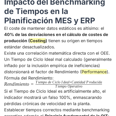
Impacto del Benchmarking
de Tiempos en la
Planificación MES y ERP
El coste de mantener datos estáticos es altísimo: el
40% de las desviaciones en el cálculo de costes de
producción (
Costing
)
tienen su origen en tiempos
estándar desactualizados.
Existe una correlación matemática directa con el OEE.
Un Tiempo de Ciclo Ideal mal calculado (generalmente
inflado por la inclusión empírica de ineficiencias)
distorsionará el factor de Rendimiento (
Performance
).
Fórmula del Rendimiento:
T
i
e
m
p
o
d
e
C
i
c
l
o
I
d
e
a
l
×
C
an
t
i
d
a
d
P
r
o
d
u
c
i
d
a
Rendimiento
R
e
n
d
imi
e
n
t
o
=
T
i
e
m
p
o
O
p
er
a
t
i
v
o
=
Si el Tiempo de Ciclo Ideal es artificialmente alto, el
\frac{Tiempo\
indicador mostrará un falso 100%, enmascarando
de\ Ciclo\
pérdidas crónicas de velocidad en la planta.
Ideal \times
Establecer tiempos correctos mediante benchmarking
Cantidad\