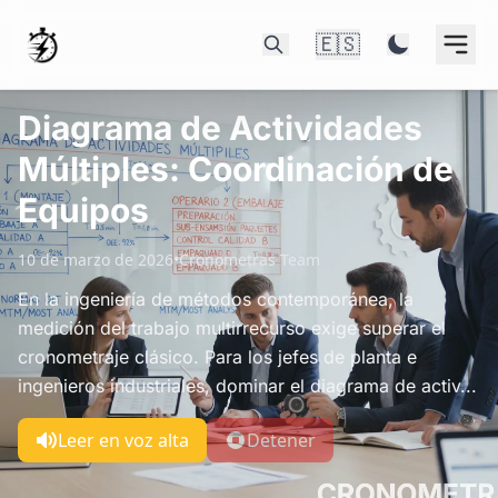
🇪🇸
Diagrama de Actividades
Múltiples: Coordinación de
Equipos
10 de marzo de 2026
•
Cronometras Team
En la ingeniería de métodos contemporánea, la
medición del trabajo multirrecurso exige superar el
cronometraje clásico. Para los jefes de planta e
ingenieros industriales, dominar el diagrama de activ...
Leer en voz alta
Detener