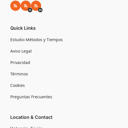
RSS
RSS ES
RSS EN
ES
EN
Quick Links
Estudio Métodos y Tiempos
Aviso Legal
Privacidad
Términos
Cookies
Preguntas Frecuentes
Location & Contact