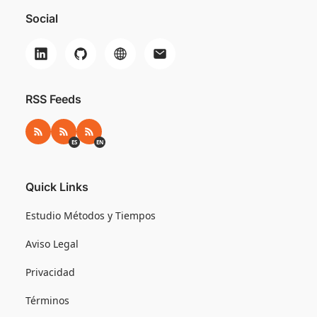
Social
RSS Feeds
RSS
RSS ES
RSS EN
ES
EN
Quick Links
Estudio Métodos y Tiempos
Aviso Legal
Privacidad
Términos