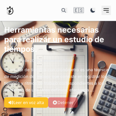
🇪🇸
Herramientas necesarias
para realizar un estudio de
tiempos.
5 de marzo de 2023
•
Cronometras Team
El estudio de tiempos con cronómetro es una técnica
de medición del trabajo que consiste en registrar los
tiempos y ritmos de trabajo correspondientes a los
elementos de una tarea definida, efectuada ...
Leer en voz alta
Detener