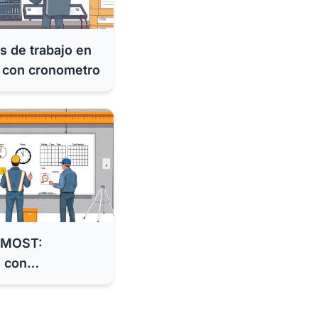
s de trabajo en
s con cronometro
y MOST:
 con
das