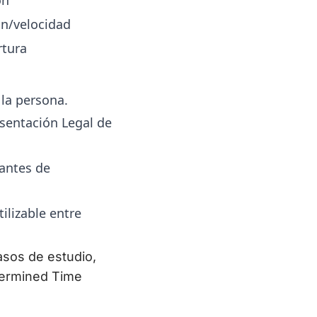
ón
ón/velocidad
rtura
 la persona.
sentación Legal de
antes de
ilizable entre
asos de estudio,
termined Time