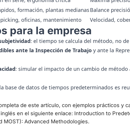
n en serie, ergonomía crítica
Máxima precisi
rápidos, formación, plantas medianas
Balance precisi
, picking, oficinas, mantenimiento
Velocidad, cobe
os para la empresa
subjetividad
: el tiempo se calcula del método, no de
ibles ante la Inspección de Trabajo
y ante la Repre
acidad
: simular el impacto de un cambio de método 
 la base de datos de tiempos predeterminados es reut
completa de este artículo, con ejemplos prácticos y c
 inglés en el siguiente enlace:
Introduction to Prede
d MOST): Advanced Methodologies
.