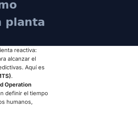
enta reactiva:
ara alcanzar el
edictivas. Aquí es
MTS)
.
d Operation
n definir el tiempo
tos humanos,