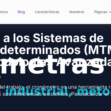
nicio
Blog
Características
Nosotros
Páginas
 a los Sistemas de
edeterminados (MT
odologías Avanzad
m
del trabajo, el cronómetro es una herramienta r
sus ineficiencias existentes. Para alcanzar el 