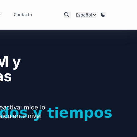
Contacto
Español
M y
as
eactiva: mide lo
siguiente nivel