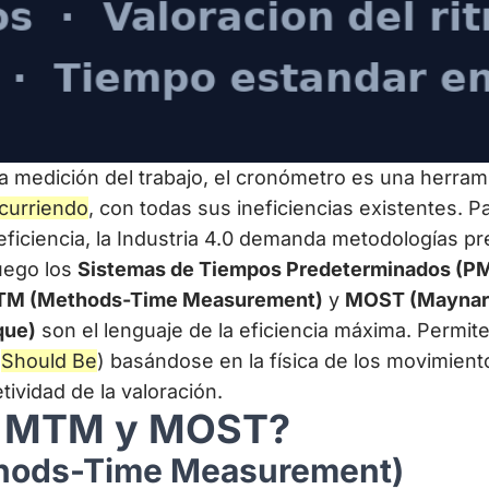
la medición del trabajo, el cronómetro es una herrami
curriendo
, con todas sus ineficiencias existentes. P
 eficiencia, la Industria 4.0 demanda metodologías pr
uego los
Sistemas de Tiempos Predeterminados (P
M (Methods-Time Measurement)
y
MOST (Maynar
que)
son el lenguaje de la eficiencia máxima. Permite
(
Should Be
) basándose en la física de los movimien
tividad de la valoración.
é MTM y MOST?
ods-Time Measurement)