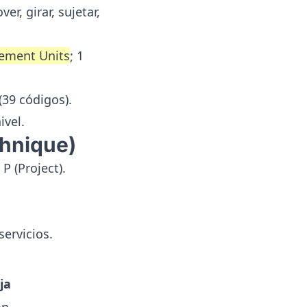
, girar, sujetar,
ement Units
; 1
(39 códigos).
ivel.
hnique)
 P (Project).
servicios.
ja