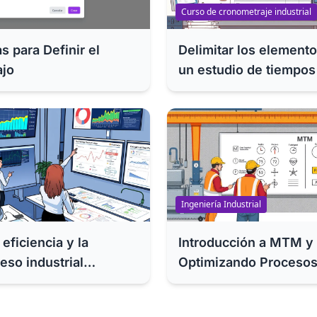
Curso de cronometraje industrial
s para Definir el
Delimitar los elemento
ajo
un estudio de tiempo
Ingeniería Industrial
eficiencia y la
Introducción a MTM 
eso industrial
Optimizando Procesos
lificación de tareas.
Metodologías Avanza