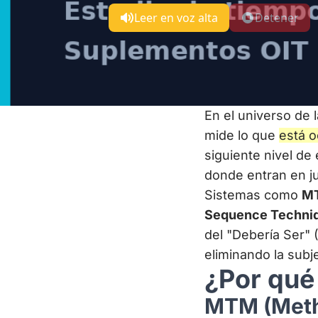
Leer en voz alta
Detener
En el universo de 
mide lo que
está o
siguiente nivel de
donde entran en j
Sistemas como
MT
Sequence Techni
del "Debería Ser" 
eliminando la subje
¿Por qu
MTM (Meth