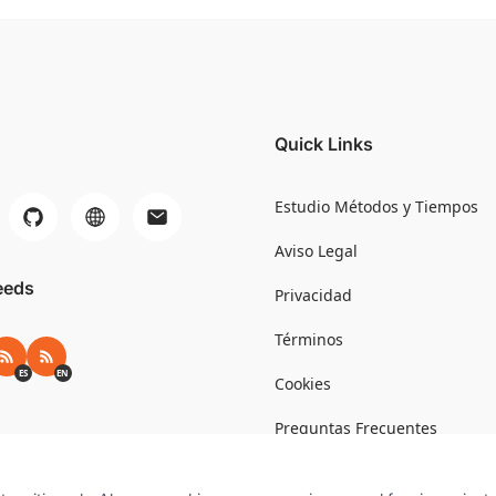
Quick Links
Estudio Métodos y Tiempos
Aviso Legal
eeds
Privacidad
Términos
RSS ES
RSS EN
ES
EN
Cookies
Preguntas Frecuentes