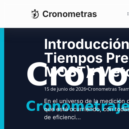
Cronometras
I
Introducción
Tiempos Pr
MOST): Met
15 de junio de 2026
•
Cronometras Tea
En el universo de la medición 
que está ocurriendo, con todas 
de eficienci...