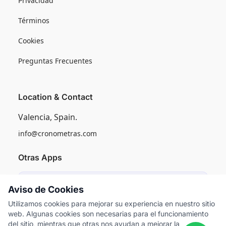
Privacidad
Términos
Cookies
Preguntas Frecuentes
Location & Contact
Valencia, Spain.
info@cronometras.com
Otras Apps
Induly
Aviso de Cookies
Control de Producción Industrial
Utilizamos cookies para mejorar su experiencia en nuestro sitio
web. Algunas cookies son necesarias para el funcionamiento
Worksamp
del sitio, mientras que otras nos ayudan a mejorar la