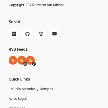
Copyright 2025 creado por
Micaot
Social
RSS Feeds
RSS
RSS ES
RSS EN
ES
EN
Quick Links
Estudio Métodos y Tiempos
Aviso Legal