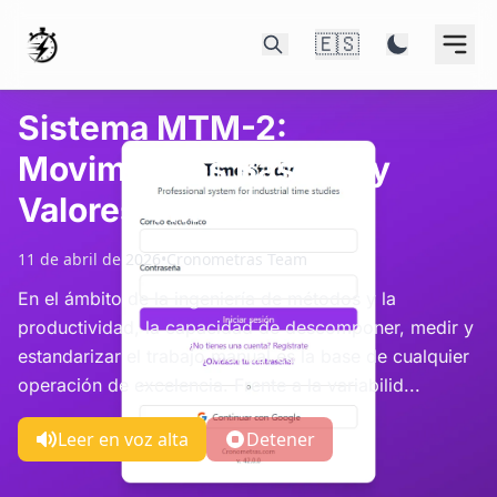
🇪🇸
Sistema MTM-2:
Movimientos Básicos y
Valores TMU
11 de abril de 2026
•
Cronometras Team
En el ámbito de la ingeniería de métodos y la
productividad, la capacidad de descomponer, medir y
estandarizar el trabajo manual es la base de cualquier
operación de excelencia. Frente a la variabilid...
Leer en voz alta
Detener