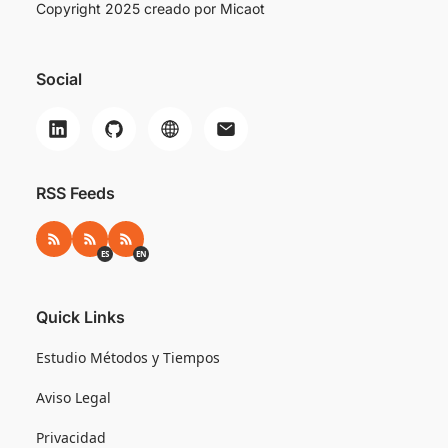
Copyright 2025 creado por
Micaot
Social
RSS Feeds
RSS
RSS ES
RSS EN
ES
EN
Quick Links
Estudio Métodos y Tiempos
Aviso Legal
Privacidad