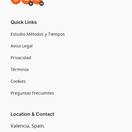
RSS
RSS ES
RSS EN
ES
EN
Quick Links
Estudio Métodos y Tiempos
Aviso Legal
Privacidad
Términos
Cookies
Preguntas Frecuentes
Location & Contact
Valencia, Spain.