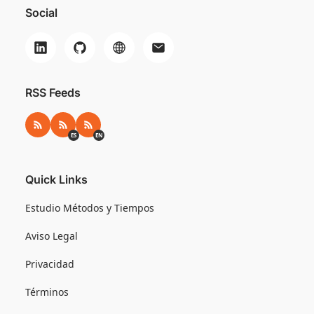
Social
RSS Feeds
RSS
RSS ES
RSS EN
ES
EN
Quick Links
Estudio Métodos y Tiempos
Aviso Legal
Privacidad
Términos