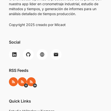
nuestra app líder en cronometraje industrial, estudio de
métodos y tiempos, y generación de informes para un
análisis detallado de tiempos producción.
Copyright 2025 creado por
Micaot
Social
RSS Feeds
RSS
RSS ES
RSS EN
ES
EN
Quick Links