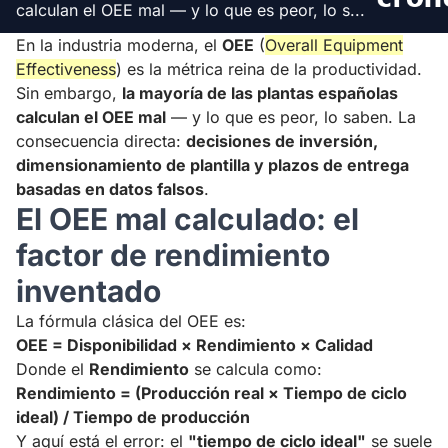
calculan el OEE mal — y lo que es peor, lo s...
En la industria moderna, el
OEE
(
Overall Equipment
Leer en voz alta
Detener
Effectiveness
) es la métrica reina de la productividad.
Sin embargo,
la mayoría de las plantas españolas
calculan el OEE mal
— y lo que es peor, lo saben. La
consecuencia directa:
decisiones de inversión,
dimensionamiento de plantilla y plazos de entrega
basadas en datos falsos
.
El OEE mal calculado: el
factor de rendimiento
inventado
La fórmula clásica del OEE es:
OEE = Disponibilidad × Rendimiento × Calidad
Donde el
Rendimiento
se calcula como:
Rendimiento = (Producción real × Tiempo de ciclo
ideal) / Tiempo de producción
Y aquí está el error: el
"tiempo de ciclo ideal"
se suele