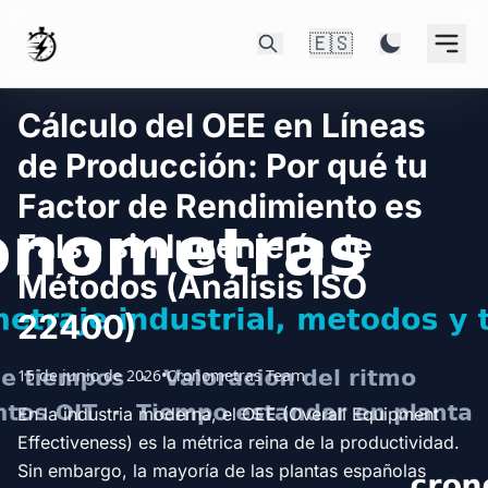
🇪🇸
Cálculo del OEE en Líneas
de Producción: Por qué tu
Factor de Rendimiento es
Falso sin Ingeniería de
Métodos (Análisis ISO
22400)
15 de junio de 2026
•
Cronometras Team
En la industria moderna, el OEE (Overall Equipment
Effectiveness) es la métrica reina de la productividad.
Sin embargo, la mayoría de las plantas españolas