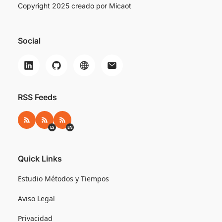
Copyright 2025 creado por
Micaot
Social
RSS Feeds
RSS
RSS ES
RSS EN
ES
EN
Quick Links
Estudio Métodos y Tiempos
Aviso Legal
Privacidad