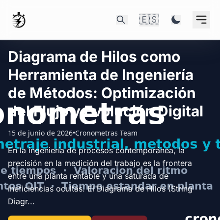
🇪🇸
Diagrama de Hilos como
Herramienta de Ingeniería
de Métodos: Optimización
del Flujo y Evolución Digital
15 de junio de 2026
•
Cronometras Team
En la ingeniería de procesos contemporánea, la
precisión en la medición del trabajo es la frontera
entre una planta rentable y una saturada de
ineficiencias ocultas. El Diagrama de Hilos (String
Diagr...