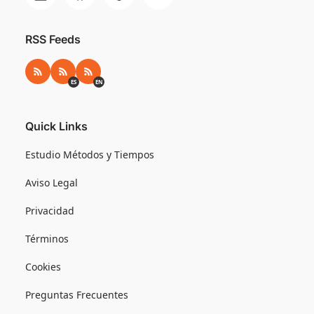
RSS Feeds
RSS
RSS ES
RSS EN
ES
EN
Quick Links
Estudio Métodos y Tiempos
Aviso Legal
Privacidad
Términos
Cookies
Preguntas Frecuentes