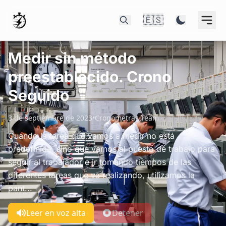
🇪🇸
Medir sin método
preestablecido. Crono
Seguido
3 de septiembre de 2023
•
Cronometras Team
Cuando la tarea que vamos a medir no está
predefinida, sino que vamos al puesto de trabajo para
seguir al trabajador e ir tomando tiempos de las
diferentes tareas que va realizando, utilizamos la
pant...
Leer en voz alta
Detener