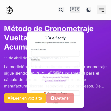
🇪🇸
Método de Cronometraje
Vuelta a Cero vs
Acumulativo
11 de abril de 2026
•
Cronometras Team
La medición del trabajo directa mediante cronometraje
sigue siendo, en 2025, el pilar fundamental para el
cálculo de tiempos estándar en entornos de
manufactura discreta, repetitiva y por procesos. De...
Leer en voz alta
Detener