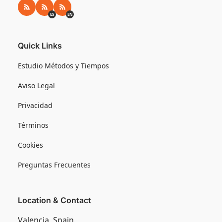
RSS
RSS ES
RSS EN
ES
EN
Quick Links
Estudio Métodos y Tiempos
Aviso Legal
Privacidad
Términos
Cookies
Preguntas Frecuentes
Location & Contact
Valencia, Spain.