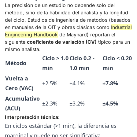
La precisión de un estudio no depende solo del
método, sino de la habilidad del analista y la longitud
del ciclo. Estudios de ingeniería de métodos (basados
en manuales de la OIT y obras clásicas como
Industrial
Engineering Handbook
de Maynard) reportan el
siguiente
coeficiente de variación (CV)
típico para un
mismo analista:
Ciclo > 1.0
Ciclo 0.2 -
Ciclo < 0.20
Método
min
1.0 min
min
Vuelta a
±2.5%
±4.1%
±7.8%
Cero (VAC)
Acumulativo
±2.3%
±3.2%
±4.5%
(ACU)
Interpretación técnica:
En ciclos estándar (>1 min), la diferencia es
marginal y puede no ser significativa