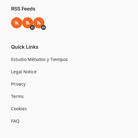
RSS Feeds
RSS
RSS ES
RSS EN
ES
EN
Quick Links
Estudio Métodos y Tiempos
Legal Notice
Privacy
Terms
Cookies
FAQ